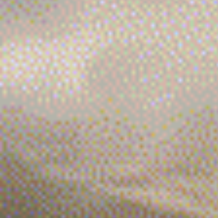
業
内
容
施
工
事
例
お
問
い
合
わ
せ