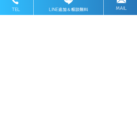
MAIL
LINE追加＆相談無料
TEL
内装解体工事
民家や建物のリフォーム・リノベーションの際
に必要な内装部分の解体作業を行います。民家
や建物の解体だけでなく、内装解体や建物の一
部解体、斫り工事やアスベスト除去工事、廃棄
物運搬までを行う事が可能です。