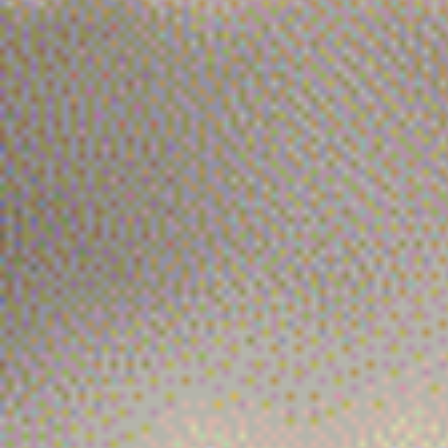
ト
ッ
プ
ペ
ー
ジ
会
社
案
内
事