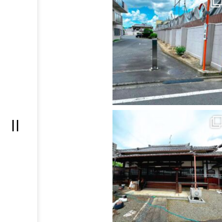
ッ
プ
ペ
ー
ジ
会
社
案
内
事
業
=
内
容
施
工
事
例
お
問