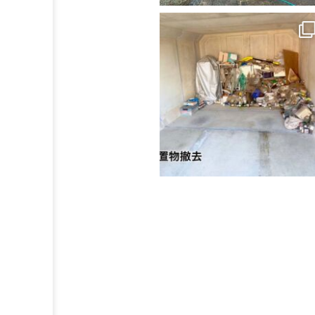
い
合
わ
せ